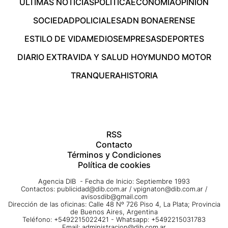
ÚLTIMAS NOTICIAS
POLÍTICA
ECONOMÍA
OPINIÓN
SOCIEDAD
POLICIALES
ADN BONAERENSE
ESTILO DE VIDA
MEDIOS
EMPRESAS
DEPORTES
DIARIO EXTRA
VIDA Y SALUD HOY
MUNDO MOTOR
TRANQUERA
HISTORIA
RSS
Contacto
Términos y Condiciones
Política de cookies
Agencia DIB - Fecha de Inicio: Septiembre 1993
Contactos:
publicidad@dib.com.ar
/
vpignaton@dib.com.ar
/
avisosdib@gmail.com
Dirección de las oficinas: Calle 48 Nº 726 Piso 4, La Plata; Provincia
de Buenos Aires, Argentina
Teléfono: +5492215022421 - Whatsapp: +5492215031783
Email:
administracion@dib.com.ar