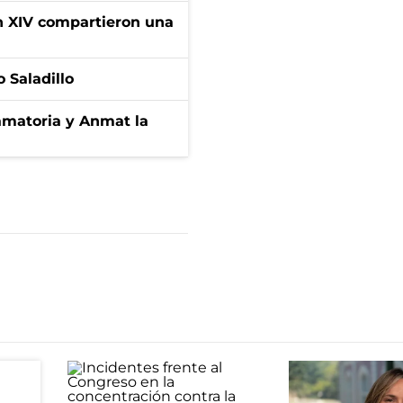
ón XIV compartieron una
 Saladillo
amatoria y Anmat la