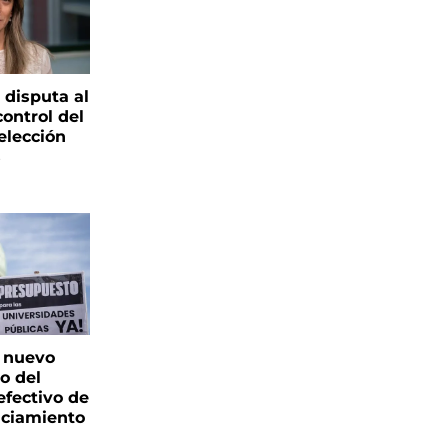
 disputa al
control del
elección
s
: nuevo
o del
fectivo de
nciamiento