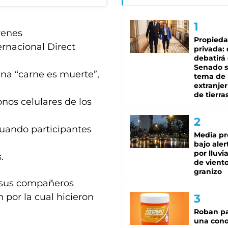
venes
Propied
ernacional Direct
privada:
debatirá 
Senado s
na “carne es muerte”,
tema de 
extranjer
de tierra
onos celulares de los
cuando participantes
Media pr
bajo aler
por lluvi
.
de viento
granizo
 sus compañeros
 por la cual hicieron
Roban pa
una cono