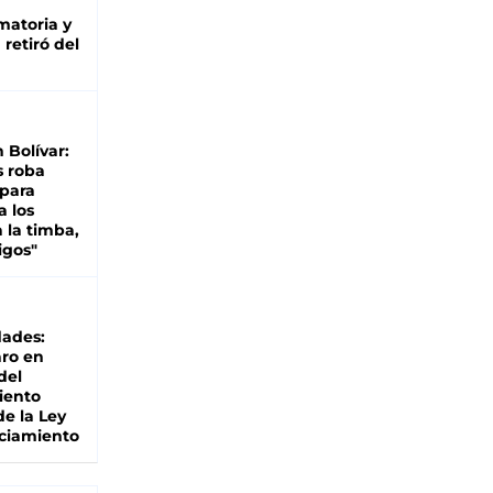
matoria y
retiró del
n Bolívar:
s roba
 para
a los
 la timba,
igos"
dades:
ro en
del
iento
de la Ley
ciamiento