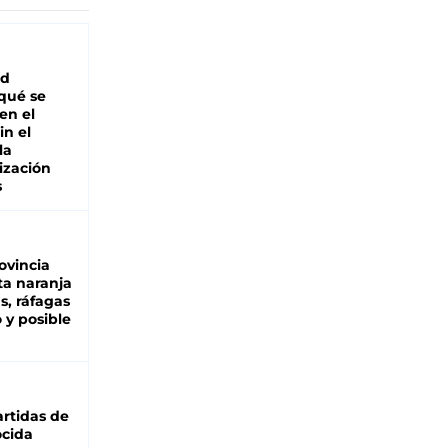
ad
 qué se
en el
in el
la
ización
s
ovincia
ta naranja
as, ráfagas
 y posible
rtidas de
cida