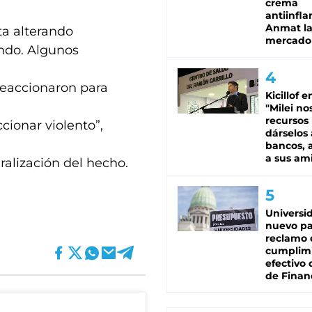
crema
antiinfla
Anmat la 
ta alterando
mercado
ando. Algunos
reaccionaron para
Kicillof e
"Milei no
recursos
cionar violento”,
dárselos 
bancos, a
a sus am
iralización del hecho.
Universi
nuevo pa
reclamo 
cumplim
efectivo 
de Finan