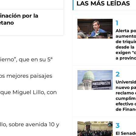
LAS MÁS LEÍDAS
rinación por la
etano
Alerta po
aumento
de triqui
desde la
exigen "c
a provinc
ierno”, que en su 5ª
los mejores paisajes
Universi
nuevo pa
rque Miguel Lillo, con
reclamo 
cumplim
efectivo 
de Finan
lo, sobre avenida 10 y
El Senad