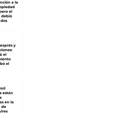
nción a la
ropiedad
pero el
 debió
 dos
 exprés y
ciones:
á el
miento
bó el
mil
s están
s
as en la
a de
ires