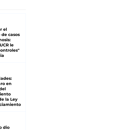
r el
 de casos
nosis:
 UCR le
ontroles"
ia
dades:
ro en
del
iento
de la Ley
ciamiento
o dio