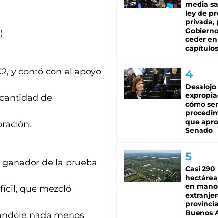
media sa
ley de p
privada, 
Gobierno
)
ceder en
capítulos
K2, y contó con el apoyo
Desalojo
expropia
 cantidad de
cómo ser
procedi
que apro
ración.
Senado
 ganador de la prueba
Casi 290 
hectárea
en mano
fícil, que mezcló
extranjer
provinci
Buenos A
sacándole nada menos