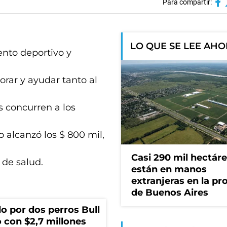
Para compartir:
LO QUE SE LEE AH
ento deportivo y
borar y ayudar tanto al
s concurren a los
 alcanzó los $ 800 mil,
Casi 290 mil hectár
 de salud.
están en manos
extranjeras en la pr
de Buenos Aires
o por dos perros Bull
 con $2,7 millones