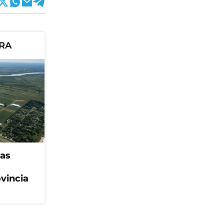
ORA
eas
ovincia