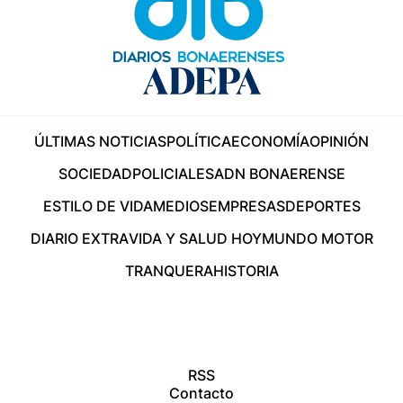
ÚLTIMAS NOTICIAS
POLÍTICA
ECONOMÍA
OPINIÓN
SOCIEDAD
POLICIALES
ADN BONAERENSE
ESTILO DE VIDA
MEDIOS
EMPRESAS
DEPORTES
DIARIO EXTRA
VIDA Y SALUD HOY
MUNDO MOTOR
TRANQUERA
HISTORIA
RSS
Contacto