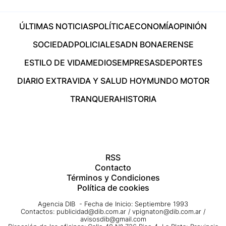
ÚLTIMAS NOTICIAS
POLÍTICA
ECONOMÍA
OPINIÓN
SOCIEDAD
POLICIALES
ADN BONAERENSE
ESTILO DE VIDA
MEDIOS
EMPRESAS
DEPORTES
DIARIO EXTRA
VIDA Y SALUD HOY
MUNDO MOTOR
TRANQUERA
HISTORIA
RSS
Contacto
Términos y Condiciones
Política de cookies
Agencia DIB - Fecha de Inicio: Septiembre 1993
Contactos:
publicidad@dib.com.ar
/
vpignaton@dib.com.ar
/
avisosdib@gmail.com