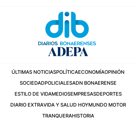
ÚLTIMAS NOTICIAS
POLÍTICA
ECONOMÍA
OPINIÓN
SOCIEDAD
POLICIALES
ADN BONAERENSE
ESTILO DE VIDA
MEDIOS
EMPRESAS
DEPORTES
DIARIO EXTRA
VIDA Y SALUD HOY
MUNDO MOTOR
TRANQUERA
HISTORIA