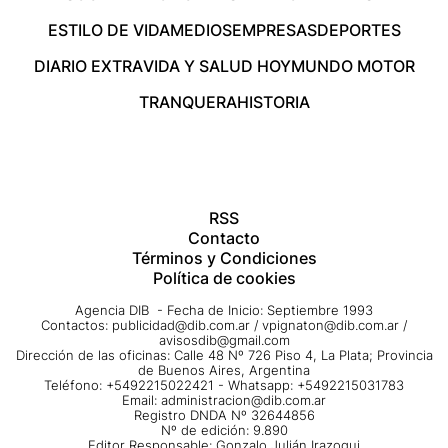
ESTILO DE VIDA
MEDIOS
EMPRESAS
DEPORTES
DIARIO EXTRA
VIDA Y SALUD HOY
MUNDO MOTOR
TRANQUERA
HISTORIA
RSS
Contacto
Términos y Condiciones
Política de cookies
Agencia DIB - Fecha de Inicio: Septiembre 1993
Contactos:
publicidad@dib.com.ar
/
vpignaton@dib.com.ar
/
avisosdib@gmail.com
Dirección de las oficinas: Calle 48 Nº 726 Piso 4, La Plata; Provincia
de Buenos Aires, Argentina
Teléfono: +5492215022421 - Whatsapp: +5492215031783
Email:
administracion@dib.com.ar
Registro DNDA Nº 32644856
Nº de edición: 9.890
Editor Responsable: Gonzalo Julián Irazoqui