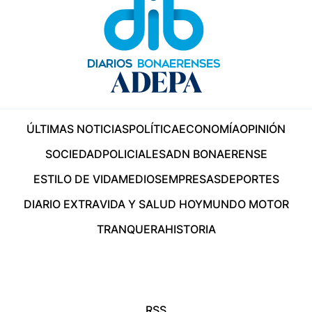
ÚLTIMAS NOTICIAS
POLÍTICA
ECONOMÍA
OPINIÓN
SOCIEDAD
POLICIALES
ADN BONAERENSE
ESTILO DE VIDA
MEDIOS
EMPRESAS
DEPORTES
DIARIO EXTRA
VIDA Y SALUD HOY
MUNDO MOTOR
TRANQUERA
HISTORIA
RSS