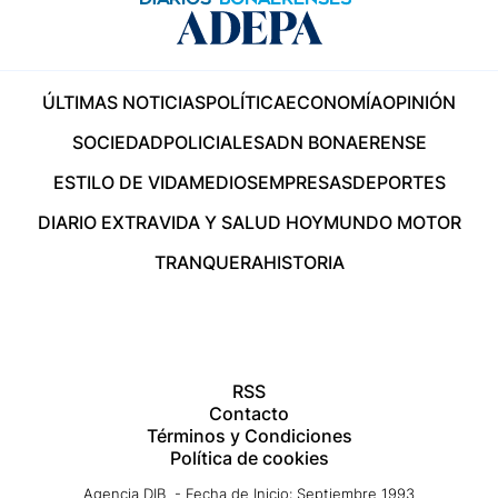
ÚLTIMAS NOTICIAS
POLÍTICA
ECONOMÍA
OPINIÓN
SOCIEDAD
POLICIALES
ADN BONAERENSE
ESTILO DE VIDA
MEDIOS
EMPRESAS
DEPORTES
DIARIO EXTRA
VIDA Y SALUD HOY
MUNDO MOTOR
TRANQUERA
HISTORIA
RSS
Contacto
Términos y Condiciones
Política de cookies
Agencia DIB - Fecha de Inicio: Septiembre 1993