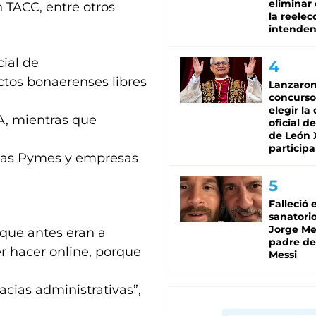
eliminar 
in TACC, entre otros
la reelec
intenden
cial de
ctos bonaerenses libres
Lanzaro
concurso
elegir la
A, mientras que
oficial de
de León 
participa
 las Pymes y empresas
Falleció 
sanatorio
Jorge Mes
que antes eran a
padre de
er hacer online, porque
Messi
acias administrativas”,