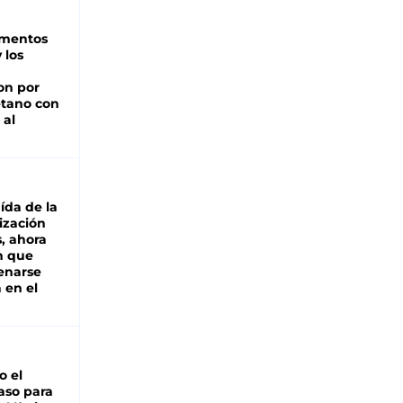
imentos
 los
on por
tano con
 al
aída de la
ización
s, ahora
n que
renarse
 en el
io el
aso para