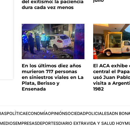
julio
del exitismo: la paciencia
dura cada vez menos
En los últimos diez años
El ACA exhibe 
murieron 717 personas
central el Pap
en siniestros viales en La
usó Juan Pablo
Plata, Berisso y
visita a Argent
Ensenada
1982
IAS
POLÍTICA
ECONOMÍA
OPINIÓN
SOCIEDAD
POLICIALES
ADN BONA
MEDIOS
EMPRESAS
DEPORTES
DIARIO EXTRA
VIDA Y SALUD HOY
M