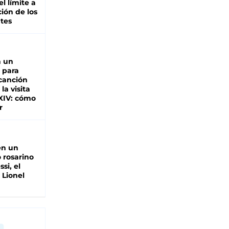
el límite a
ción de los
tes
n un
 para
 canción
 la visita
XIV: cómo
r
en un
 rosarino
si, el
 Lionel