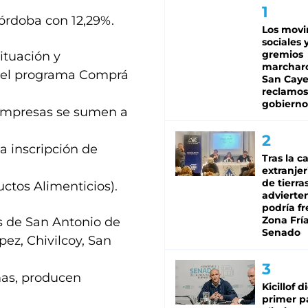
órdoba con 12,29%.
Los mov
sociales y
gremios
ituación y
marchar
 el programa Comprá
San Caye
reclamos
gobierno
empresas se sumen a
a inscripción de
Tras la c
extranjer
de tierra
ctos Alimenticios).
advierte
podría f
Zona Fría
 de San Antonio de
Senado
pez, Chivilcoy, San
mas, producen
Kicillof d
primer p