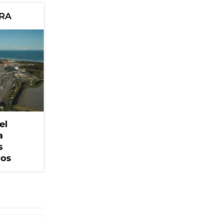
ORA
el
a
s
cos