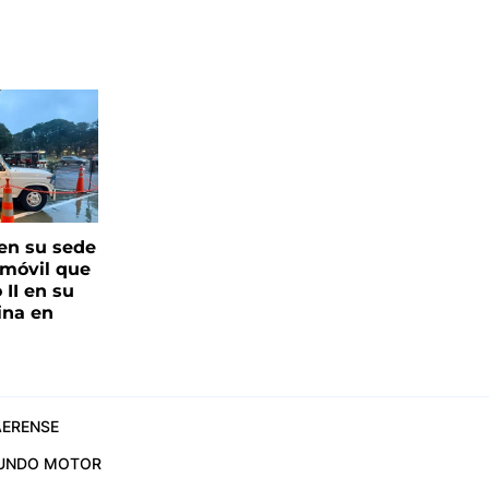
en su sede
amóvil que
 II en su
ina en
ERENSE
UNDO MOTOR