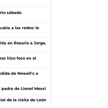
arto sábado
ubía a las redes: le
diós en Rosario a Jorge,
tas hizo foco en el
edida de Newell's a
l padre de Lionel Messi
ial de la visita de León