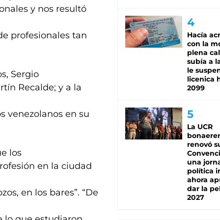
nales y nos resultó
e profesionales tan
Hacía ac
con la m
plena cal
subía a l
le suspe
s, Sergio
licenica 
tín Recalde; y a la
2099
cos venezolanos en su
La UCR
bonaere
renovó s
ue los
Convenc
una jorn
rofesión en la ciudad
política 
ahora ap
dar la pe
os, en los bares”. “De
2027
 lo que estudiaron,