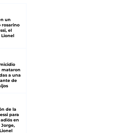
en un
 rosarino
si, el
 Lionel
micidio
: mataron
das a una
lante de
hijos
ón de la
essi para
 adiós en
 Jorge,
Lionel