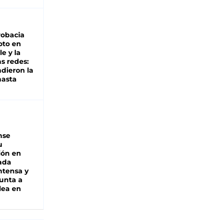
robacia
oto en
le y la
as redes:
ndieron la
hasta
nse
u
ión en
ada
intensa y
unta a
lea en