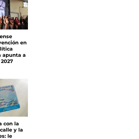
rense
vención en
ítica
a apunta a
 2027
a con la
alle y la
s: le