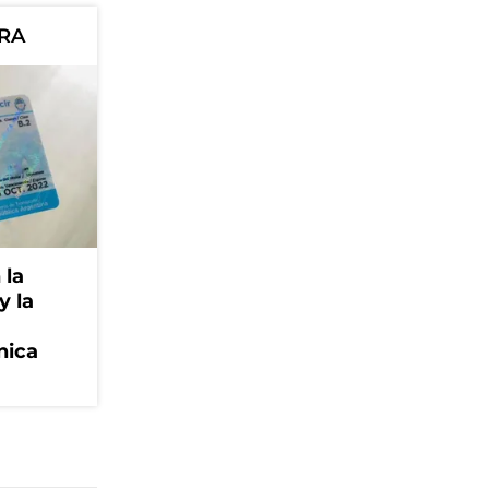
ORA
 la
y la
nica