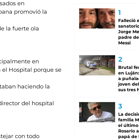
esados en
mpana promovió la
Falleció 
sanatorio
 la fuerte ola
Jorge Mes
padre de
Messi
ncipalmente en
Brutal fe
el Hospital porque se
en Luján
a puñala
joven de
staban haciendo la
sus tres 
irector del hospital
La decisi
familia M
el último
Rosario a
tejar con todo
papá de 