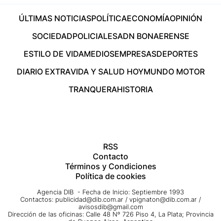
ÚLTIMAS NOTICIAS
POLÍTICA
ECONOMÍA
OPINIÓN
SOCIEDAD
POLICIALES
ADN BONAERENSE
ESTILO DE VIDA
MEDIOS
EMPRESAS
DEPORTES
DIARIO EXTRA
VIDA Y SALUD HOY
MUNDO MOTOR
TRANQUERA
HISTORIA
RSS
Contacto
Términos y Condiciones
Política de cookies
Agencia DIB - Fecha de Inicio: Septiembre 1993
Contactos:
publicidad@dib.com.ar
/
vpignaton@dib.com.ar
/
avisosdib@gmail.com
Dirección de las oficinas: Calle 48 Nº 726 Piso 4, La Plata; Provincia