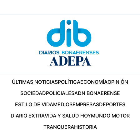
ÚLTIMAS NOTICIAS
POLÍTICA
ECONOMÍA
OPINIÓN
SOCIEDAD
POLICIALES
ADN BONAERENSE
ESTILO DE VIDA
MEDIOS
EMPRESAS
DEPORTES
DIARIO EXTRA
VIDA Y SALUD HOY
MUNDO MOTOR
TRANQUERA
HISTORIA