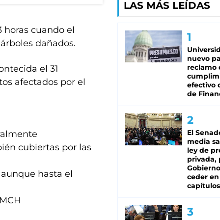
LAS MÁS LEÍDAS
 horas cuando el
y árboles dañados.
Universi
nuevo pa
reclamo 
ntecida el 31
cumplim
tos afectados por el
efectivo 
de Finan
El Senad
eralmente
media sa
ién cubiertas por las
ley de p
privada, 
Gobierno
 aunque hasta el
ceder en
capítulos
) MCH