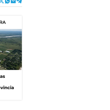
ORA
eas
ovincia