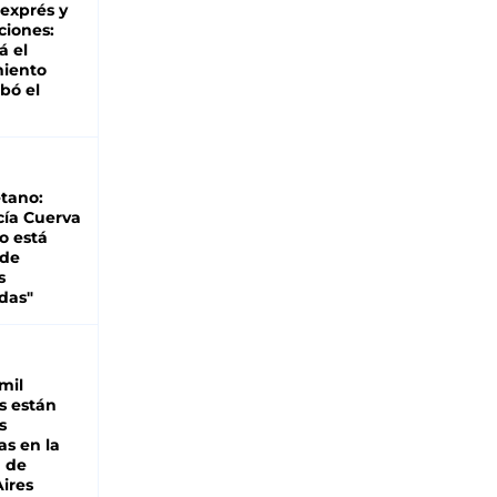
 exprés y
ciones:
á el
miento
bó el
tano:
cía Cuerva
o está
 de
s
das"
mil
s están
s
as en la
a de
ires