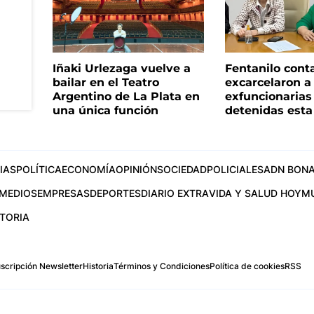
Iñaki Urlezaga vuelve a
Fentanilo cont
bailar en el Teatro
excarcelaron a 
Argentino de La Plata en
exfuncionaria
una única función
detenidas est
IAS
POLÍTICA
ECONOMÍA
OPINIÓN
SOCIEDAD
POLICIALES
ADN BONA
MEDIOS
EMPRESAS
DEPORTES
DIARIO EXTRA
VIDA Y SALUD HOY
M
STORIA
scripción Newsletter
Historia
Términos y Condiciones
Política de cookies
RSS