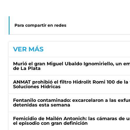
Para compartir en redes
VER MÁS
Murió el gran Miguel Ubaldo Ignomiriello, un 
de La Plata
ANMAT prohibió el filtro Hidrolit Romi 100 de l
Soluciones Hídricas
Fentanilo contaminado: excarcelaron a las exf
detenidas esta semana
Femicidio de Mailén Antonich: las cámaras de u
el episodio con gran definición