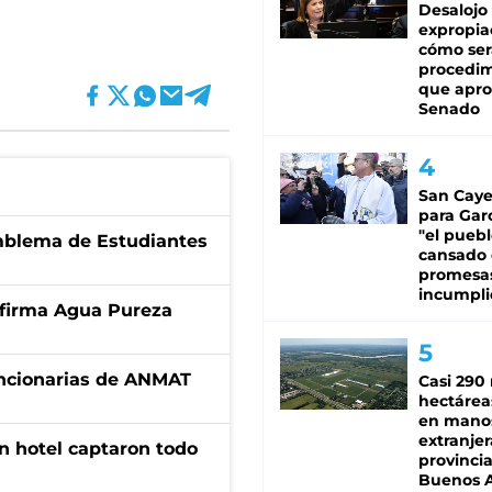
Desalojo
expropia
cómo ser
procedi
que apro
Senado
San Caye
para Gar
"el puebl
emblema de Estudiantes
cansado
promesa
incumpli
a firma Agua Pureza
uncionarias de ANMAT
Casi 290 
hectárea
en mano
extranjer
n hotel captaron todo
provinci
Buenos A