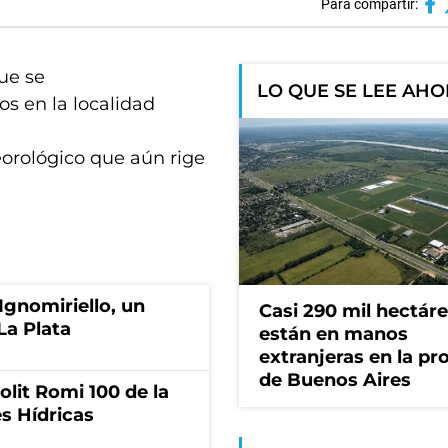
Para compartir:
que se
LO QUE SE LEE AH
s en la localidad
orológico que aún rige
Ignomiriello, un
Casi 290 mil hectár
La Plata
están en manos
extranjeras en la pr
de Buenos Aires
olit Romi 100 de la
s Hídricas