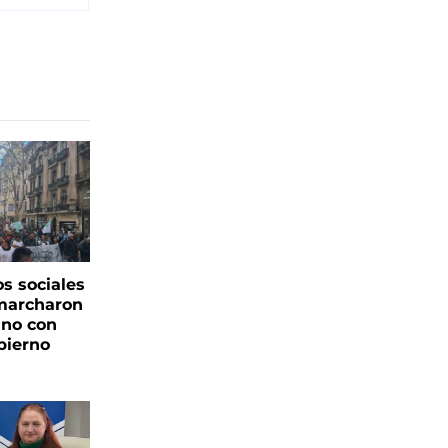
s sociales
 marcharon
ano con
bierno