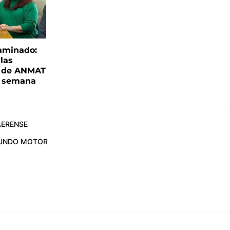
aminado:
las
s de ANMAT
a semana
ERENSE
UNDO MOTOR