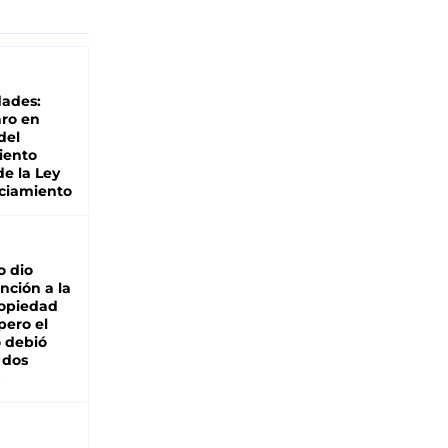
dades:
ro en
del
iento
de la Ley
ciamiento
o dio
nción a la
ropiedad
pero el
 debió
 dos