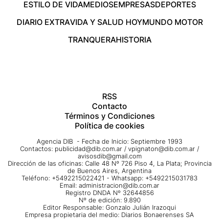
ESTILO DE VIDA
MEDIOS
EMPRESAS
DEPORTES
DIARIO EXTRA
VIDA Y SALUD HOY
MUNDO MOTOR
TRANQUERA
HISTORIA
RSS
Contacto
Términos y Condiciones
Política de cookies
Agencia DIB - Fecha de Inicio: Septiembre 1993
Contactos:
publicidad@dib.com.ar
/
vpignaton@dib.com.ar
/
avisosdib@gmail.com
Dirección de las oficinas: Calle 48 Nº 726 Piso 4, La Plata; Provincia
de Buenos Aires, Argentina
Teléfono: +5492215022421 - Whatsapp: +5492215031783
Email:
administracion@dib.com.ar
Registro DNDA Nº 32644856
Nº de edición: 9.890
Editor Responsable: Gonzalo Julián Irazoqui
Empresa propietaria del medio: Diarios Bonaerenses SA