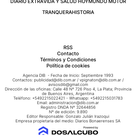
DIARIO EXTRA
VIDA Y SALUD HOY
MUNDO MOTOR
TRANQUERA
HISTORIA
RSS
Contacto
Términos y Condiciones
Política de cookies
Agencia DIB - Fecha de Inicio: Septiembre 1993
Contactos:
publicidad@dib.com.ar
/
vpignaton@dib.com.ar
/
avisosdib@gmail.com
Dirección de las oficinas: Calle 48 Nº 726 Piso 4, La Plata; Provincia
de Buenos Aires, Argentina
Teléfono: +5492215022421 - Whatsapp: +5492215031783
Email:
administracion@dib.com.ar
Registro DNDA Nº 32644856
Nº de edición: 9.890
Editor Responsable: Gonzalo Julián Irazoqui
Empresa propietaria del medio: Diarios Bonaerenses SA