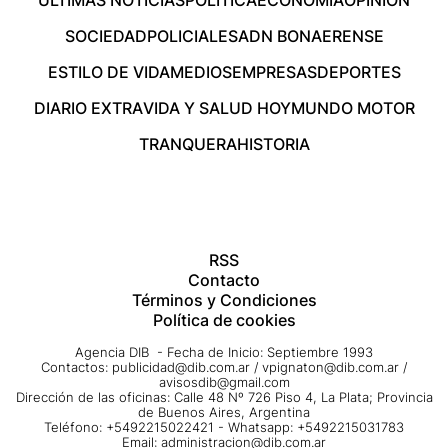
ÚLTIMAS NOTICIAS
POLÍTICA
ECONOMÍA
OPINIÓN
SOCIEDAD
POLICIALES
ADN BONAERENSE
ESTILO DE VIDA
MEDIOS
EMPRESAS
DEPORTES
DIARIO EXTRA
VIDA Y SALUD HOY
MUNDO MOTOR
TRANQUERA
HISTORIA
RSS
Contacto
Términos y Condiciones
Política de cookies
Agencia DIB - Fecha de Inicio: Septiembre 1993
Contactos:
publicidad@dib.com.ar
/
vpignaton@dib.com.ar
/
avisosdib@gmail.com
Dirección de las oficinas: Calle 48 Nº 726 Piso 4, La Plata; Provincia
de Buenos Aires, Argentina
Teléfono: +5492215022421 - Whatsapp: +5492215031783
Email:
administracion@dib.com.ar