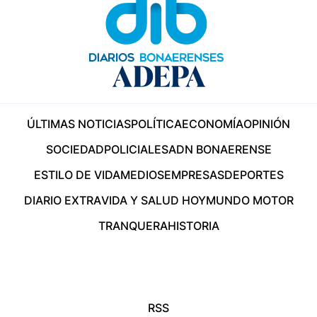
ÚLTIMAS NOTICIAS
POLÍTICA
ECONOMÍA
OPINIÓN
SOCIEDAD
POLICIALES
ADN BONAERENSE
ESTILO DE VIDA
MEDIOS
EMPRESAS
DEPORTES
DIARIO EXTRA
VIDA Y SALUD HOY
MUNDO MOTOR
TRANQUERA
HISTORIA
RSS