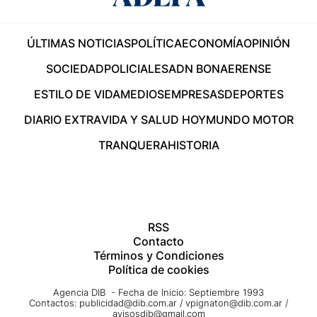
ÚLTIMAS NOTICIAS
POLÍTICA
ECONOMÍA
OPINIÓN
SOCIEDAD
POLICIALES
ADN BONAERENSE
ESTILO DE VIDA
MEDIOS
EMPRESAS
DEPORTES
DIARIO EXTRA
VIDA Y SALUD HOY
MUNDO MOTOR
TRANQUERA
HISTORIA
RSS
Contacto
Términos y Condiciones
Política de cookies
Agencia DIB - Fecha de Inicio: Septiembre 1993
Contactos:
publicidad@dib.com.ar
/
vpignaton@dib.com.ar
/
avisosdib@gmail.com