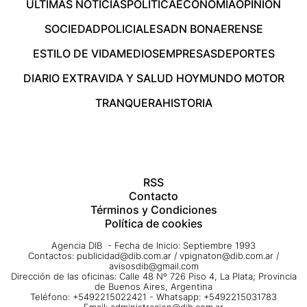
ÚLTIMAS NOTICIAS
POLÍTICA
ECONOMÍA
OPINIÓN
SOCIEDAD
POLICIALES
ADN BONAERENSE
ESTILO DE VIDA
MEDIOS
EMPRESAS
DEPORTES
DIARIO EXTRA
VIDA Y SALUD HOY
MUNDO MOTOR
TRANQUERA
HISTORIA
RSS
Contacto
Términos y Condiciones
Política de cookies
Agencia DIB - Fecha de Inicio: Septiembre 1993
Contactos:
publicidad@dib.com.ar
/
vpignaton@dib.com.ar
/
avisosdib@gmail.com
Dirección de las oficinas: Calle 48 Nº 726 Piso 4, La Plata; Provincia
de Buenos Aires, Argentina
Teléfono: +5492215022421 - Whatsapp: +5492215031783