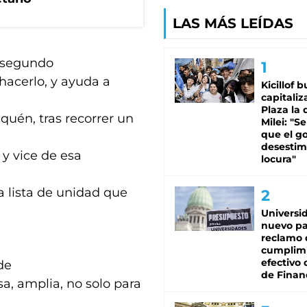
LAS MÁS LEÍDAS
n segundo
hacerlo, y ayuda a
Kicillof 
capitaliz
Plaza la 
quén, tras recorrer un
Milei: "S
que el g
desestim
y vice de esa
locura"
a lista de unidad que
Universi
nuevo pa
reclamo 
cumplim
efectivo 
de
de Finan
sa, amplia, no solo para