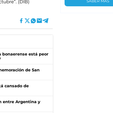
SABER MÁS
ctubre”. (DIB)
a bonaerense está peor
e
onmemoración de San
stá cansado de
ón entre Argentina y