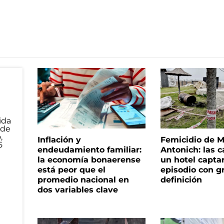
Inflación y
Femicidio de M
endeudamiento familiar:
Antonich: las 
la economía bonaerense
un hotel capta
está peor que el
episodio con g
promedio nacional en
definición
dos variables clave