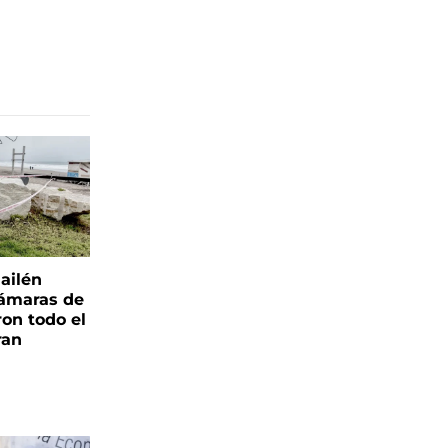
ailén
cámaras de
ron todo el
ran