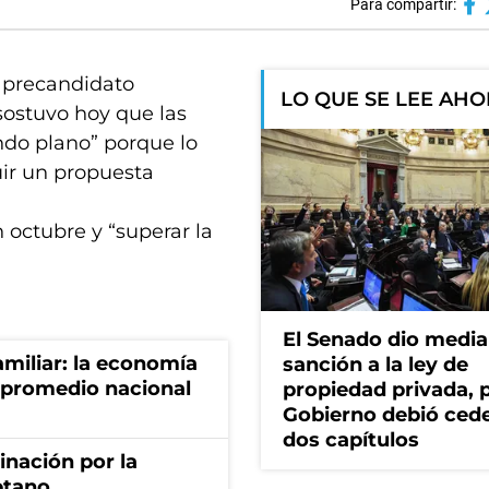
Para compartir:
y precandidato
LO QUE SE LEE AH
 sostuvo hoy que las
ndo plano” porque lo
uir un propuesta
 octubre y “superar la
El Senado dio media
miliar: la economía
sanción a la ley de
 promedio nacional
propiedad privada, p
Gobierno debió ced
dos capítulos
rinación por la
etano