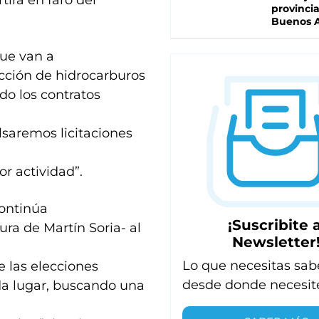
irá en faro del
provinci
Buenos A
que van a
cción de hidrocarburos
do los contratos
lsaremos licitaciones
r actividad”.
continúa
¡Suscribite a
ra de Martín Soria- al
Newsletter
Lo que necesitas sab
e las elecciones
desde donde necesit
ada lugar, buscando una