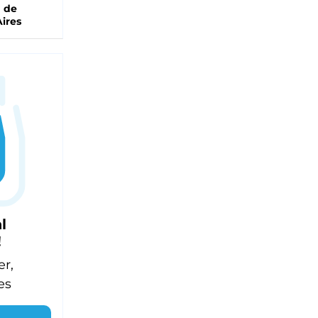
a de
ires
l
!
er,
es