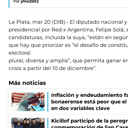
Por
jmo2502
La Plata, mar 20 (DIB).- El diputado nacional 
presidencial por Red x Argentina, Felipe Solá,
candidaturas, incluida la suya, “están en segu
que hay que priorizar es “el desafío de constit
electoral
plural, diversa y amplia”, que permita ganar en
crisis a partir del 10 de diciembre”.
Más noticias
Inflación y endeudamiento fa
bonaerense está peor que el
en dos variables clave
Kicillof participó de la pereg
conmemoración de San Cay