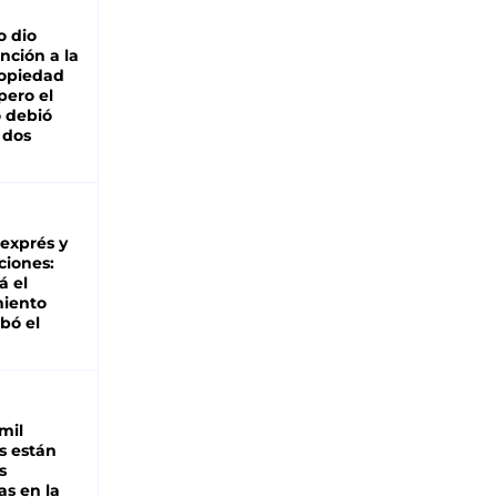
o dio
nción a la
ropiedad
pero el
 debió
 dos
 exprés y
ciones:
á el
miento
bó el
mil
s están
s
as en la