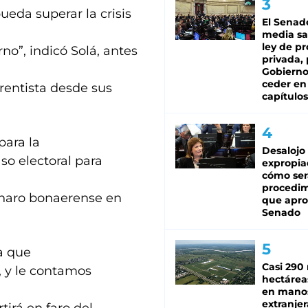
ueda superar la crisis
El Senad
media sa
ley de p
no”, indicó Solá, antes
privada, 
Gobierno
ceder en
rentista desde sus
capítulos
ara la
Desalojo
so electoral para
expropia
cómo ser
procedi
rnaro bonaerense en
que apro
Senado
“a que
Casi 290 
, y le contamos
hectárea
en mano
extranjer