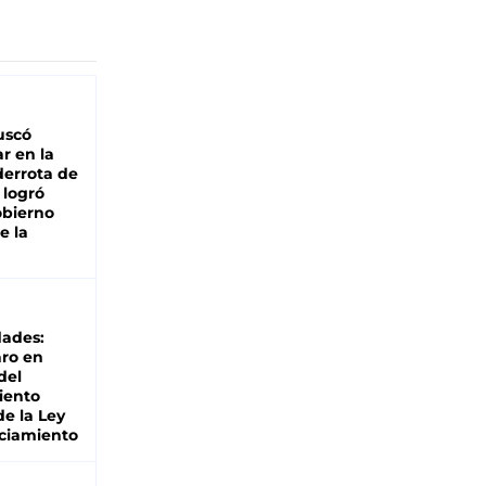
buscó
ar en la
derrota de
e logró
obierno
e la
dades:
ro en
del
iento
de la Ley
ciamiento