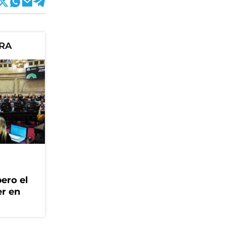
ORA
ero el
er en