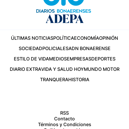
ÚLTIMAS NOTICIAS
POLÍTICA
ECONOMÍA
OPINIÓN
SOCIEDAD
POLICIALES
ADN BONAERENSE
ESTILO DE VIDA
MEDIOS
EMPRESAS
DEPORTES
DIARIO EXTRA
VIDA Y SALUD HOY
MUNDO MOTOR
TRANQUERA
HISTORIA
RSS
Contacto
Términos y Condiciones