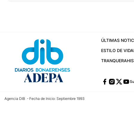
ÚLTIMAS NOTIC
ESTILO DE VIDA
TRANQUERA
HI
Su
Agencia DIB - Fecha de Inicio: Septiembre 1993
Contactos:
publicidad@dib.com.ar
/
vpignaton@dib.com.ar
/
avisosdib@gmail
Dirección de las oficinas: Calle 48 Nº 726 Piso 4, La Plata; Provincia de Buen
Teléfono: +5492215022421 - Whatsapp: +5492215031783
Email:
administracion@dib.com.ar
Registro DNDA Nº 32644856
Nº de edición: 9.890