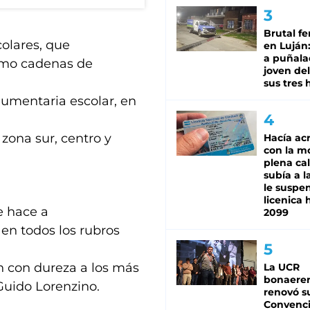
Brutal fe
colares, que
en Luján
a puñala
como cadenas de
joven de
sus tres 
ndumentaria escolar, en
 zona sur, centro y
Hacía ac
con la m
plena cal
subía a l
le suspe
licenica 
le hace a
2099
 en todos los rubros
an con dureza a los más
La UCR
bonaere
Guido Lorenzino.
renovó s
Convenc