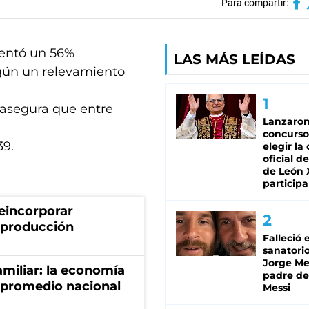
Para compartir:
mentó un 56%
LAS MÁS LEÍDAS
según un relevamiento
 asegura que entre
Lanzaro
concurso
39.
elegir la
oficial de
de León 
participa
eincorporar
a producción
Falleció 
sanatorio
Jorge Mes
miliar: la economía
padre de
 promedio nacional
Messi