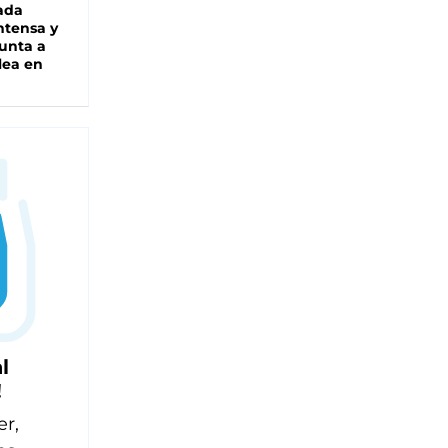
ada
intensa y
unta a
lea en
l
!
er,