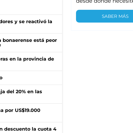
desde donde necesit
SABER MÁS
ores y se reactivó la
a bonaerense está peor
e
ras en la provincia de
o
aja del 20% en las
a por US$19.000
n descuento la cuota 4