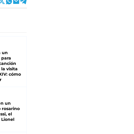
n un
 para
 canción
 la visita
XIV: cómo
r
en un
 rosarino
si, el
 Lionel