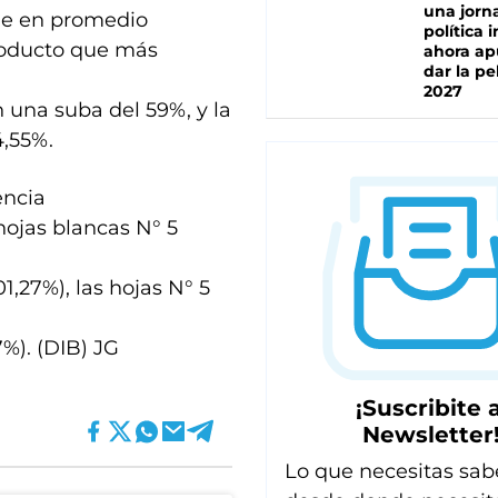
una jorn
que en promedio
política 
producto que más
ahora ap
dar la pe
2027
n una suba del 59%, y la
4,55%.
encia
hojas blancas N° 5
1,27%), las hojas N° 5
7%). (DIB) JG
¡Suscribite a
Newsletter
Lo que necesitas sab