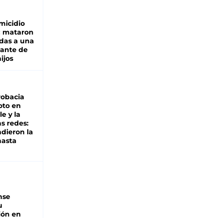
micidio
: mataron
das a una
lante de
hijos
robacia
oto en
le y la
as redes:
ndieron la
hasta
nse
u
ión en