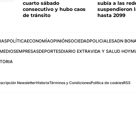
cuarto sábado
subía a las rede
consecutivo y hubo caos
suspendieron l
de tránsito
hasta 2099
IAS
POLÍTICA
ECONOMÍA
OPINIÓN
SOCIEDAD
POLICIALES
ADN BONA
MEDIOS
EMPRESAS
DEPORTES
DIARIO EXTRA
VIDA Y SALUD HOY
M
STORIA
scripción Newsletter
Historia
Términos y Condiciones
Política de cookies
RSS
.com
os Aires, Argentina