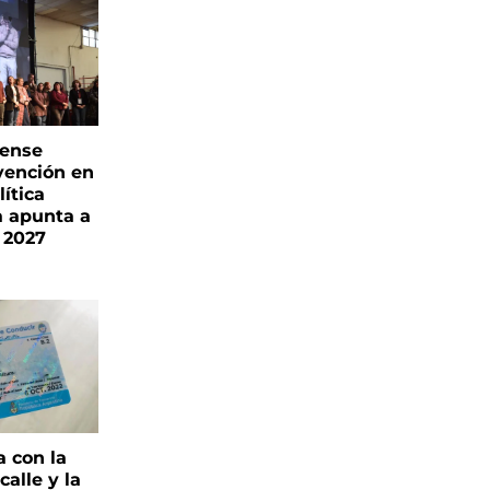
rense
vención en
ítica
a apunta a
 2027
a con la
alle y la