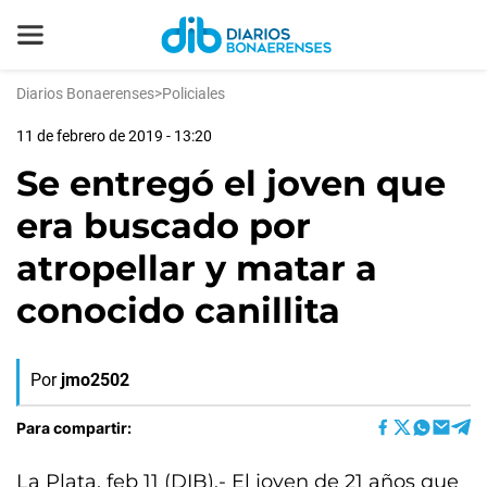
Diarios Bonaerenses
>
Policiales
11 de febrero de 2019 - 13:20
Se entregó el joven que
era buscado por
atropellar y matar a
conocido canillita
Por
jmo2502
Para compartir:
La Plata, feb 11 (DIB).- El joven de 21 años que