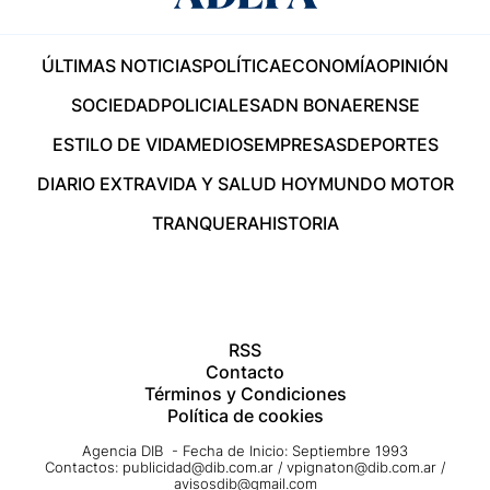
ÚLTIMAS NOTICIAS
POLÍTICA
ECONOMÍA
OPINIÓN
SOCIEDAD
POLICIALES
ADN BONAERENSE
ESTILO DE VIDA
MEDIOS
EMPRESAS
DEPORTES
DIARIO EXTRA
VIDA Y SALUD HOY
MUNDO MOTOR
TRANQUERA
HISTORIA
RSS
Contacto
Términos y Condiciones
Política de cookies
Agencia DIB - Fecha de Inicio: Septiembre 1993
Contactos:
publicidad@dib.com.ar
/
vpignaton@dib.com.ar
/
avisosdib@gmail.com