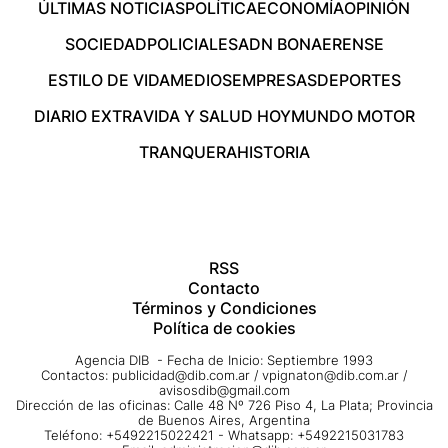
ÚLTIMAS NOTICIAS
POLÍTICA
ECONOMÍA
OPINIÓN
SOCIEDAD
POLICIALES
ADN BONAERENSE
ESTILO DE VIDA
MEDIOS
EMPRESAS
DEPORTES
DIARIO EXTRA
VIDA Y SALUD HOY
MUNDO MOTOR
TRANQUERA
HISTORIA
RSS
Contacto
Términos y Condiciones
Política de cookies
Agencia DIB - Fecha de Inicio: Septiembre 1993
Contactos:
publicidad@dib.com.ar
/
vpignaton@dib.com.ar
/
avisosdib@gmail.com
Dirección de las oficinas: Calle 48 Nº 726 Piso 4, La Plata; Provincia
de Buenos Aires, Argentina
Teléfono: +5492215022421 - Whatsapp: +5492215031783