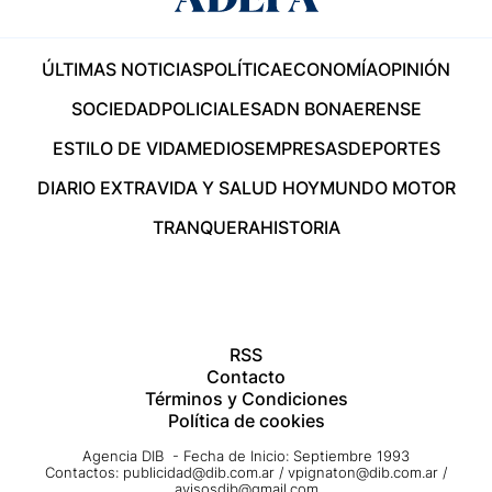
ÚLTIMAS NOTICIAS
POLÍTICA
ECONOMÍA
OPINIÓN
SOCIEDAD
POLICIALES
ADN BONAERENSE
ESTILO DE VIDA
MEDIOS
EMPRESAS
DEPORTES
DIARIO EXTRA
VIDA Y SALUD HOY
MUNDO MOTOR
TRANQUERA
HISTORIA
RSS
Contacto
Términos y Condiciones
Política de cookies
Agencia DIB - Fecha de Inicio: Septiembre 1993
Contactos:
publicidad@dib.com.ar
/
vpignaton@dib.com.ar
/
avisosdib@gmail.com