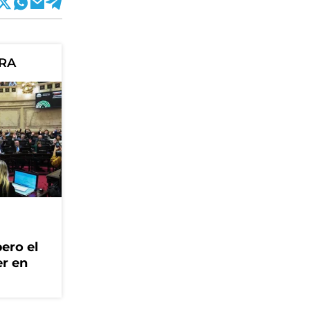
ORA
ero el
er en