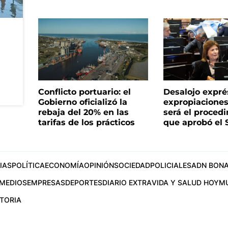
Conflicto portuario: el
Desalojo expré
Gobierno oficializó la
expropiacione
rebaja del 20% en las
será el proced
tarifas de los prácticos
que aprobó el
IAS
POLÍTICA
ECONOMÍA
OPINIÓN
SOCIEDAD
POLICIALES
ADN BONA
MEDIOS
EMPRESAS
DEPORTES
DIARIO EXTRA
VIDA Y SALUD HOY
M
STORIA