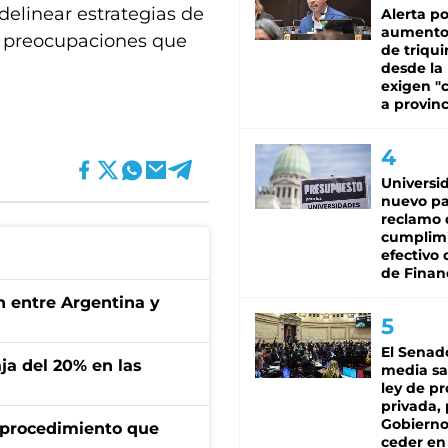
 delinear estrategias de
Alerta po
aumento
y preocupaciones que
de triqui
desde la
exigen "c
a provinc
Universi
nuevo pa
reclamo 
cumplim
efectivo 
de Finan
ón entre Argentina y
El Senad
aja del 20% en las
media sa
ley de p
privada, 
Gobierno
l procedimiento que
ceder en