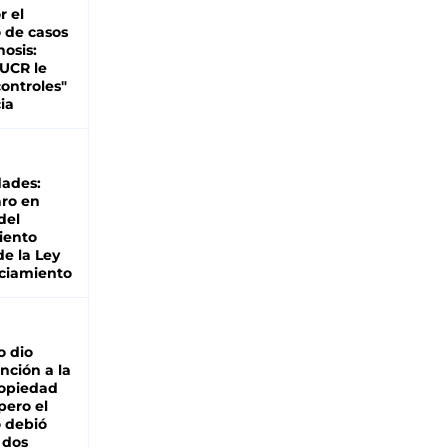
r el
 de casos
nosis:
 UCR le
ontroles"
ia
dades:
ro en
del
iento
de la Ley
ciamiento
o dio
nción a la
ropiedad
pero el
 debió
 dos