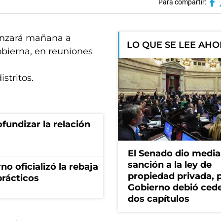
Para compartir:
menzará mañana a
LO QUE SE LEE AH
gobierna, en reuniones
stritos.
fundizar la relación
El Senado dio media
sanción a la ley de
no oficializó la rebaja
propiedad privada, p
prácticos
Gobierno debió ced
dos capítulos