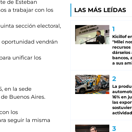
nte de Esteban
LAS MÁS LEÍDAS
s a trabajar con los
uinta sección electoral,
Kicillof e
ta oportunidad vendrán
"Milei no
recursos
dárselos 
para unificar los
bancos, a
a sus am
La produ
, en la sede
automotr
d de Buenos Aires.
16% en ju
las expo
sostuvier
con los
activida
para seguir la misma