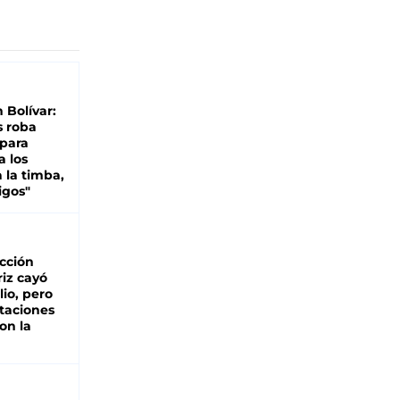
n Bolívar:
s roba
 para
a los
 la timba,
igos"
cción
iz cayó
lio, pero
rtaciones
on la
d