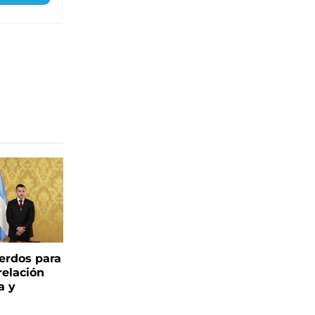
uerdos para
relación
a y