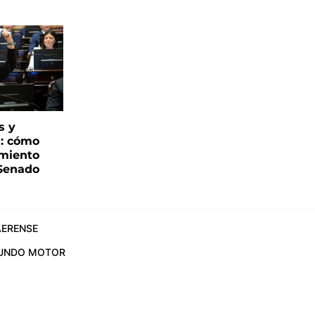
s y
s: cómo
imiento
 Senado
ERENSE
UNDO MOTOR