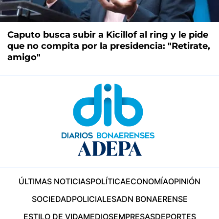
Caputo busca subir a Kicillof al ring y le pide
que no compita por la presidencia: "Retirate,
amigo"
ÚLTIMAS NOTICIAS
POLÍTICA
ECONOMÍA
OPINIÓN
SOCIEDAD
POLICIALES
ADN BONAERENSE
ESTILO DE VIDA
MEDIOS
EMPRESAS
DEPORTES