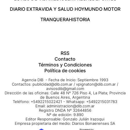
DIARIO EXTRA
VIDA Y SALUD HOY
MUNDO MOTOR
TRANQUERA
HISTORIA
RSS
Contacto
Términos y Condiciones
Política de cookies
Agencia DIB - Fecha de Inicio: Septiembre 1993
Contactos:
publicidad@dib.com.ar
/
vpignaton@dib.com.ar
/
avisosdib@gmail.com
Dirección de las oficinas: Calle 48 Nº 726 Piso 4, La Plata; Provincia
de Buenos Aires, Argentina
Teléfono: +5492215022421 - Whatsapp: +5492215031783
Email:
administracion@dib.com.ar
Registro DNDA Nº 32644856
Nº de edición: 9.890
Editor Responsable: Gonzalo Julián Irazoqui
Empresa propietaria del medio: Diarios Bonaerenses SA