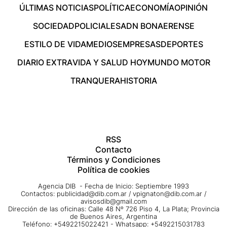
ÚLTIMAS NOTICIAS
POLÍTICA
ECONOMÍA
OPINIÓN
SOCIEDAD
POLICIALES
ADN BONAERENSE
ESTILO DE VIDA
MEDIOS
EMPRESAS
DEPORTES
DIARIO EXTRA
VIDA Y SALUD HOY
MUNDO MOTOR
TRANQUERA
HISTORIA
RSS
Contacto
Términos y Condiciones
Política de cookies
Agencia DIB - Fecha de Inicio: Septiembre 1993
Contactos:
publicidad@dib.com.ar
/
vpignaton@dib.com.ar
/
avisosdib@gmail.com
Dirección de las oficinas: Calle 48 Nº 726 Piso 4, La Plata; Provincia
de Buenos Aires, Argentina
Teléfono: +5492215022421 - Whatsapp: +5492215031783