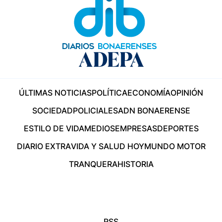
ÚLTIMAS NOTICIAS
POLÍTICA
ECONOMÍA
OPINIÓN
SOCIEDAD
POLICIALES
ADN BONAERENSE
ESTILO DE VIDA
MEDIOS
EMPRESAS
DEPORTES
DIARIO EXTRA
VIDA Y SALUD HOY
MUNDO MOTOR
TRANQUERA
HISTORIA
RSS