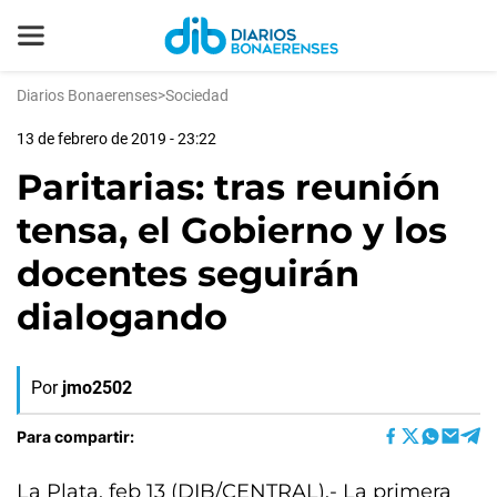
Diarios Bonaerenses
>
Sociedad
13 de febrero de 2019 - 23:22
Paritarias: tras reunión
tensa, el Gobierno y los
docentes seguirán
dialogando
Por
jmo2502
Para compartir:
La Plata, feb 13 (DIB/CENTRAL).- La primera