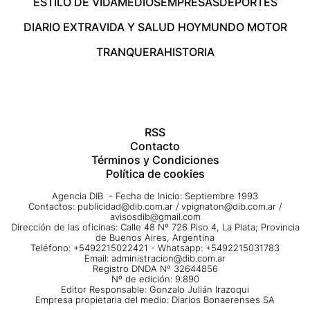
ESTILO DE VIDA
MEDIOS
EMPRESAS
DEPORTES
DIARIO EXTRA
VIDA Y SALUD HOY
MUNDO MOTOR
TRANQUERA
HISTORIA
RSS
Contacto
Términos y Condiciones
Política de cookies
Agencia DIB - Fecha de Inicio: Septiembre 1993
Contactos:
publicidad@dib.com.ar
/
vpignaton@dib.com.ar
/
avisosdib@gmail.com
Dirección de las oficinas: Calle 48 Nº 726 Piso 4, La Plata; Provincia
de Buenos Aires, Argentina
Teléfono: +5492215022421 - Whatsapp: +5492215031783
Email:
administracion@dib.com.ar
Registro DNDA Nº 32644856
Nº de edición: 9.890
Editor Responsable: Gonzalo Julián Irazoqui
Empresa propietaria del medio: Diarios Bonaerenses SA