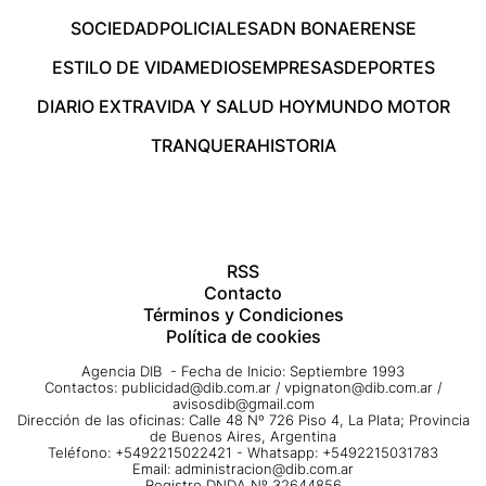
SOCIEDAD
POLICIALES
ADN BONAERENSE
ESTILO DE VIDA
MEDIOS
EMPRESAS
DEPORTES
DIARIO EXTRA
VIDA Y SALUD HOY
MUNDO MOTOR
TRANQUERA
HISTORIA
RSS
Contacto
Términos y Condiciones
Política de cookies
Agencia DIB - Fecha de Inicio: Septiembre 1993
Contactos:
publicidad@dib.com.ar
/
vpignaton@dib.com.ar
/
avisosdib@gmail.com
Dirección de las oficinas: Calle 48 Nº 726 Piso 4, La Plata; Provincia
de Buenos Aires, Argentina
Teléfono: +5492215022421 - Whatsapp: +5492215031783
Email:
administracion@dib.com.ar
Registro DNDA Nº 32644856