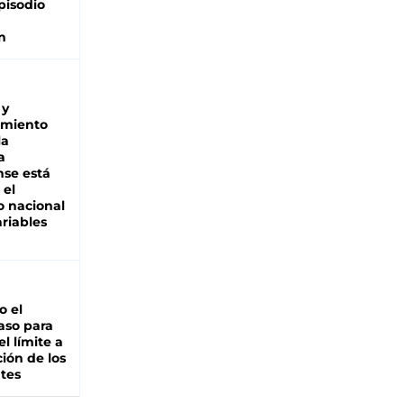
pisodio
n
 y
miento
la
a
se está
 el
 nacional
riables
io el
aso para
el límite a
ción de los
tes