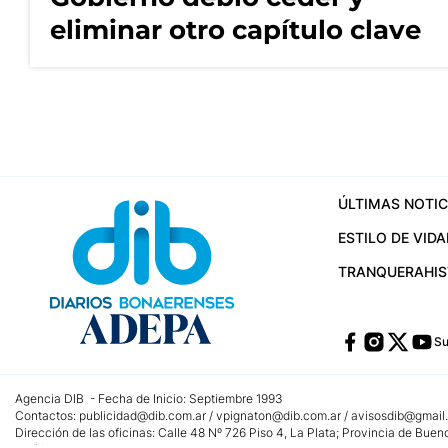
eliminar otro capítulo clave
ÚLTIMAS NOTIC
ESTILO DE VIDA
TRANQUERA
HI
Su
Agencia DIB - Fecha de Inicio: Septiembre 1993
Contactos:
publicidad@dib.com.ar
/
vpignaton@dib.com.ar
/
avisosdib@gmail
Dirección de las oficinas: Calle 48 Nº 726 Piso 4, La Plata; Provincia de Buen