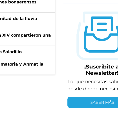
enes bonaerenses
itad de la lluvia
ón XIV compartieron una
 Saladillo
amatoria y Anmat la
¡Suscribite a
Newsletter
Lo que necesitas sab
desde donde necesit
SABER MÁS