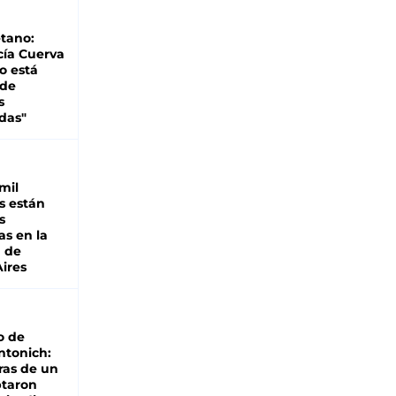
tano:
cía Cuerva
o está
 de
s
das"
mil
s están
s
as en la
a de
ires
o de
ntonich:
ras de un
ptaron