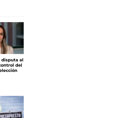
 disputa al
control del
elección
s