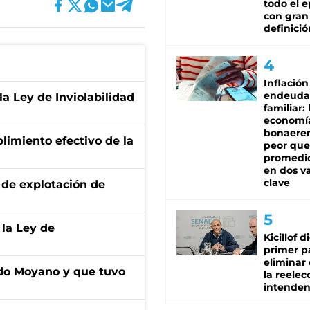
todo el e
con gran
definició
Inflación
endeuda
la Ley de Inviolabilidad
familiar: 
economí
bonaeren
limiento efectivo de la
peor que
promedio
en dos va
clave
de explotación de
 la Ley de
Kicillof d
primer p
eliminar 
do Moyano y que tuvo
la reelec
intenden