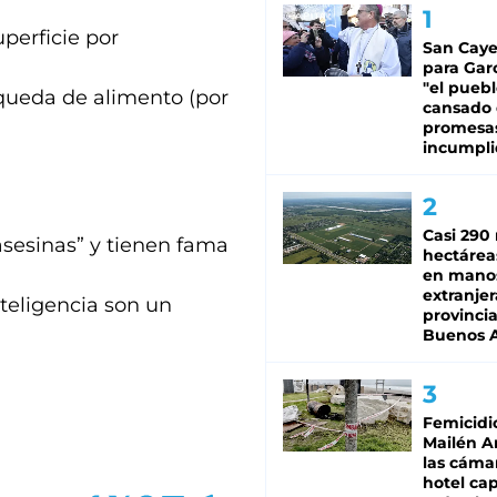
perficie por
San Caye
para Gar
"el puebl
queda de alimento (por
cansado
promesa
incumpli
Casi 290 
sesinas” y tienen fama
hectárea
en mano
extranjer
nteligencia son un
provinci
Buenos A
Femicidi
Mailén A
las cáma
hotel ca