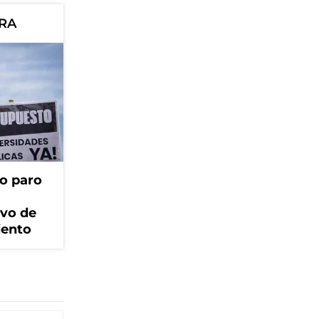
ORA
o paro
ivo de
iento