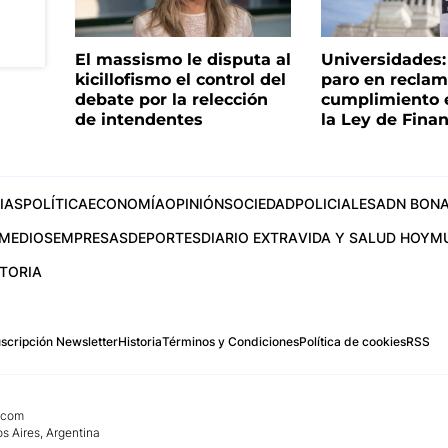
El massismo le disputa al
Universidades
kicillofismo el control del
paro en reclam
debate por la relección
cumplimiento e
de intendentes
la Ley de Fina
IAS
POLÍTICA
ECONOMÍA
OPINIÓN
SOCIEDAD
POLICIALES
ADN BONA
MEDIOS
EMPRESAS
DEPORTES
DIARIO EXTRA
VIDA Y SALUD HOY
M
STORIA
scripción Newsletter
Historia
Términos y Condiciones
Política de cookies
RSS
.com
os Aires, Argentina