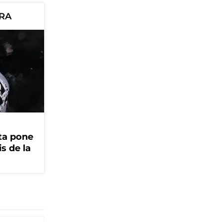
ORA
ta pone
is de la