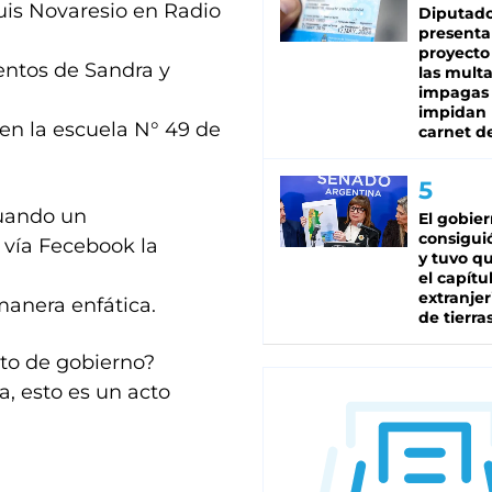
uis Novaresio en Radio
Diputado
presenta
proyecto
ientos de Sandra y
las mult
impagas
impidan 
n en la escuela N° 49 de
carnet d
cuando un
El gobie
consiguió
 vía Fecebook la
y tuvo qu
el capítu
extranjer
manera enfática.
de tierra
cto de gobierno?
a, esto es un acto