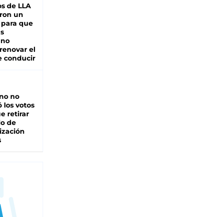
s de LLA
ron un
 para que
as
 no
renovar el
e conducir
rno no
 los votos
e retirar
lo de
ización
s