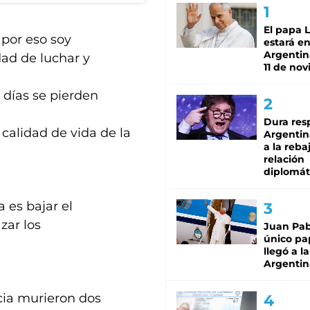
El papa 
 por eso soy
estará en
Argentina
dad de luchar y
11 de no
 días se pierden
Dura res
 calidad de vida de la
Argentina
a la reba
relación
diplomát
 es bajar el
zar los
Juan Pabl
único pa
llegó a la
Argentin
ncia murieron dos