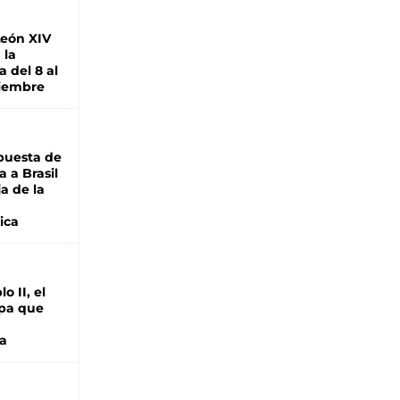
León XIV
 la
 del 8 al
viembre
puesta de
 a Brasil
ja de la
ica
o II, el
pa que
a