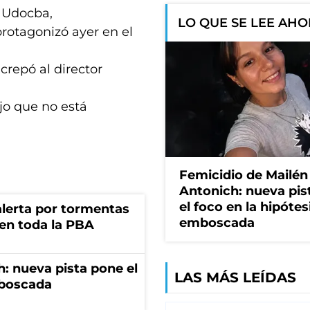
e Udocba,
LO QUE SE LEE AH
protagonizó ayer en el
crepó al director
jo que no está
Femicidio de Mailén
Antonich: nueva pis
el foco en la hipótes
 alerta por tormentas
emboscada
 en toda la PBA
: nueva pista pone el
LAS MÁS LEÍDAS
mboscada