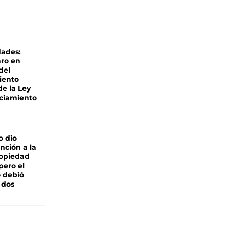
dades:
ro en
del
iento
de la Ley
ciamiento
o dio
nción a la
ropiedad
pero el
 debió
 dos