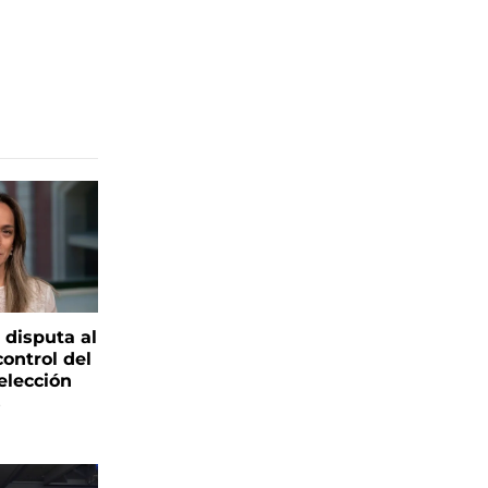
 disputa al
control del
elección
s