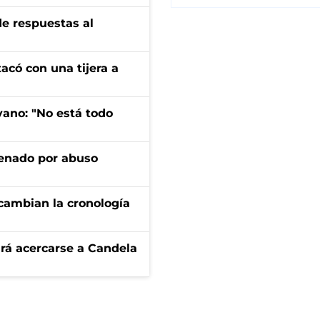
de respuestas al
tacó con una tijera a
yano: "No está todo
denado por abuso
cambian la cronología
rá acercarse a Candela