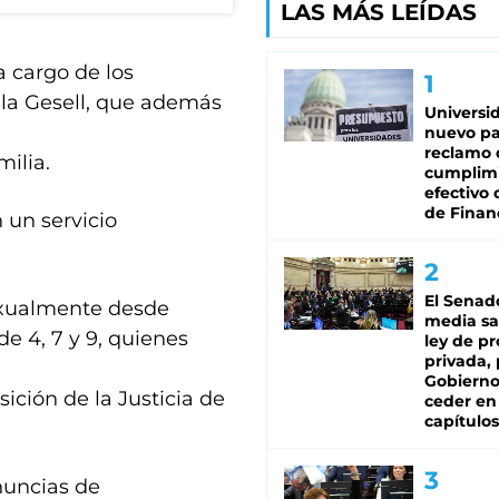
LAS MÁS LEÍDAS
a cargo de los
lla Gesell, que además
Universi
nuevo pa
reclamo 
milia.
cumplim
efectivo 
de Finan
n un servicio
El Senad
exualmente desde
media sa
de 4, 7 y 9, quienes
ley de p
privada, 
Gobierno
sición de la Justicia de
ceder en
capítulos
enuncias de