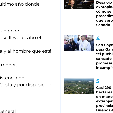
Desalojo
el último año donde
expropia
cómo ser
procedi
que apro
Senado
 luego de
 se llevó a cabo el
San Caye
para Gar
ma y al hombre que está
"el puebl
cansado
promesa
a menor.
incumpli
istencia del
Costa y por disposición
Casi 290 
hectárea
en mano
extranjer
provinci
Buenos A
 General