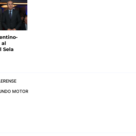
entino-
 al
 Sela
ERENSE
UNDO MOTOR