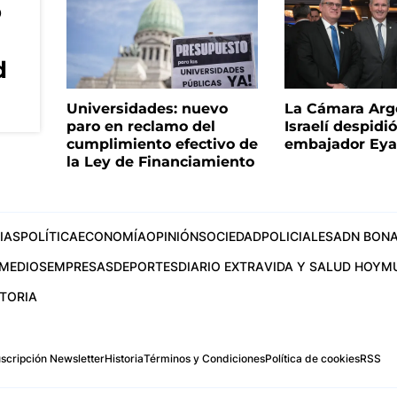
o
d
Universidades: nuevo
La Cámara Arg
paro en reclamo del
Israelí despidió
cumplimiento efectivo de
embajador Eyal
la Ley de Financiamiento
IAS
POLÍTICA
ECONOMÍA
OPINIÓN
SOCIEDAD
POLICIALES
ADN BONA
MEDIOS
EMPRESAS
DEPORTES
DIARIO EXTRA
VIDA Y SALUD HOY
M
STORIA
scripción Newsletter
Historia
Términos y Condiciones
Política de cookies
RSS