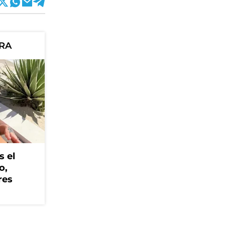
ORA
s el
o,
res