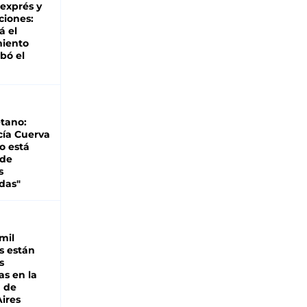
 exprés y
ciones:
á el
miento
bó el
tano:
cía Cuerva
o está
 de
s
das"
mil
s están
s
as en la
a de
ires