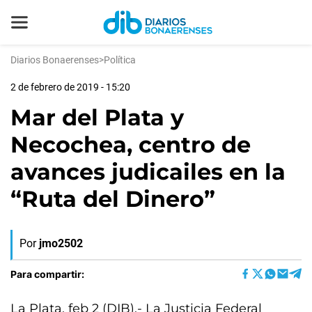
Diarios Bonaerenses
>
Política
2 de febrero de 2019 - 15:20
Mar del Plata y
Necochea, centro de
avances judicailes en la
“Ruta del Dinero”
Por
jmo2502
Para compartir:
La Plata, feb 2 (DIB).- La Justicia Federal