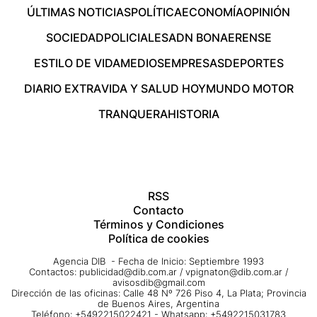
ÚLTIMAS NOTICIAS
POLÍTICA
ECONOMÍA
OPINIÓN
SOCIEDAD
POLICIALES
ADN BONAERENSE
ESTILO DE VIDA
MEDIOS
EMPRESAS
DEPORTES
DIARIO EXTRA
VIDA Y SALUD HOY
MUNDO MOTOR
TRANQUERA
HISTORIA
RSS
Contacto
Términos y Condiciones
Política de cookies
Agencia DIB - Fecha de Inicio: Septiembre 1993
Contactos:
publicidad@dib.com.ar
/
vpignaton@dib.com.ar
/
avisosdib@gmail.com
Dirección de las oficinas: Calle 48 Nº 726 Piso 4, La Plata; Provincia
de Buenos Aires, Argentina
Teléfono: +5492215022421 - Whatsapp: +5492215031783