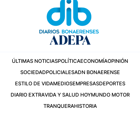
ÚLTIMAS NOTICIAS
POLÍTICA
ECONOMÍA
OPINIÓN
SOCIEDAD
POLICIALES
ADN BONAERENSE
ESTILO DE VIDA
MEDIOS
EMPRESAS
DEPORTES
DIARIO EXTRA
VIDA Y SALUD HOY
MUNDO MOTOR
TRANQUERA
HISTORIA