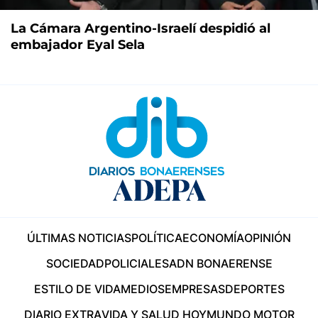
La Cámara Argentino-Israelí despidió al
embajador Eyal Sela
ÚLTIMAS NOTICIAS
POLÍTICA
ECONOMÍA
OPINIÓN
SOCIEDAD
POLICIALES
ADN BONAERENSE
ESTILO DE VIDA
MEDIOS
EMPRESAS
DEPORTES
DIARIO EXTRA
VIDA Y SALUD HOY
MUNDO MOTOR