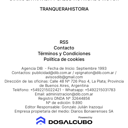
TRANQUERA
HISTORIA
RSS
Contacto
Términos y Condiciones
Política de cookies
Agencia DIB - Fecha de Inicio: Septiembre 1993
Contactos:
publicidad@dib.com.ar
/
vpignaton@dib.com.ar
/
avisosdib@gmail.com
Dirección de las oficinas: Calle 48 Nº 726 Piso 4, La Plata; Provincia
de Buenos Aires, Argentina
Teléfono: +5492215022421 - Whatsapp: +5492215031783
Email:
administracion@dib.com.ar
Registro DNDA Nº 32644856
Nº de edición: 9.890
Editor Responsable: Gonzalo Julián Irazoqui
Empresa propietaria del medio: Diarios Bonaerenses SA