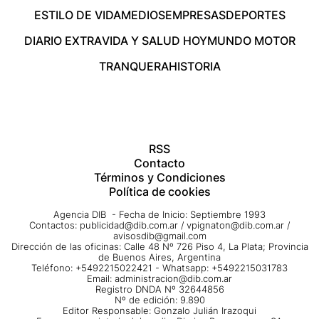
ESTILO DE VIDA
MEDIOS
EMPRESAS
DEPORTES
DIARIO EXTRA
VIDA Y SALUD HOY
MUNDO MOTOR
TRANQUERA
HISTORIA
RSS
Contacto
Términos y Condiciones
Política de cookies
Agencia DIB - Fecha de Inicio: Septiembre 1993
Contactos:
publicidad@dib.com.ar
/
vpignaton@dib.com.ar
/
avisosdib@gmail.com
Dirección de las oficinas: Calle 48 Nº 726 Piso 4, La Plata; Provincia
de Buenos Aires, Argentina
Teléfono: +5492215022421 - Whatsapp: +5492215031783
Email:
administracion@dib.com.ar
Registro DNDA Nº 32644856
Nº de edición: 9.890
Editor Responsable: Gonzalo Julián Irazoqui