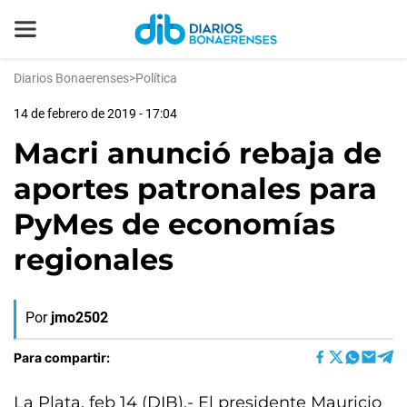
Diarios Bonaerenses
>
Política
14 de febrero de 2019 - 17:04
Macri anunció rebaja de
aportes patronales para
PyMes de economías
regionales
Por
jmo2502
Para compartir:
La Plata, feb 14 (DIB).- El presidente Mauricio