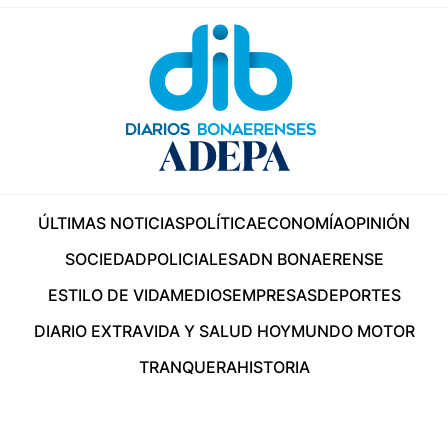
ÚLTIMAS NOTICIAS
POLÍTICA
ECONOMÍA
OPINIÓN
SOCIEDAD
POLICIALES
ADN BONAERENSE
ESTILO DE VIDA
MEDIOS
EMPRESAS
DEPORTES
DIARIO EXTRA
VIDA Y SALUD HOY
MUNDO MOTOR
TRANQUERA
HISTORIA