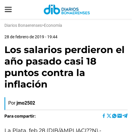
Diarios Bonaerenses
>
Economía
28 de febrero de 2019 - 19:44
Los salarios perdieron el
año pasado casi 18
puntos contra la
inflación
Por
jmo2502
Para compartir:
La Plata, feb 28 (DIB/AMPLIACI??N).-