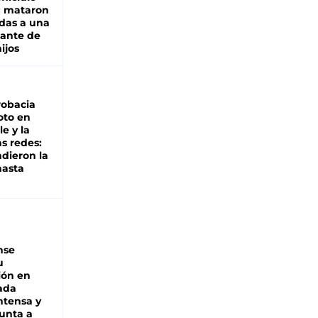
: mataron
das a una
lante de
hijos
robacia
oto en
le y la
as redes:
ndieron la
hasta
nse
u
ión en
ada
intensa y
unta a