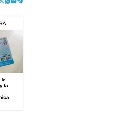
ORA
 la
y la
nica