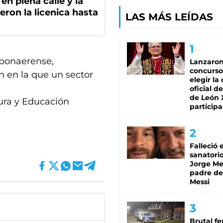
en plena calle y la
eron la licenica hasta
LAS MÁS LEÍDAS
 bonaerense,
Lanzaro
concurso
n en la que un sector
elegir la
oficial de
de León 
ura y Educación
participa
Falleció 
sanatorio
Jorge Mes
padre de
Messi
Brutal fe