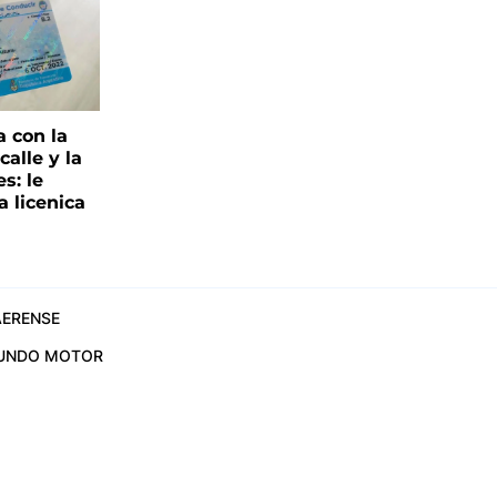
a con la
alle y la
s: le
a licenica
ERENSE
UNDO MOTOR