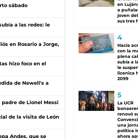
en Luján
arto sábado
a puñala
joven de
sus tres 
ubía a las redes: le
diós en Rosario a Jorge,
Hacía ac
con la m
plena cal
subía a l
tas hizo foco en el
le suspe
licenica 
2099
edida de Newell's a
l padre de Lionel Messi
La UCR
bonaere
renovó s
ial de la visita de León
Convenc
una jorn
política 
cepa Andes, que se
ahora ap