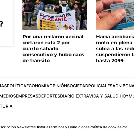
?
Por una reclamo vecinal
Hacía acrobaci
cortaron ruta 2 por
moto en plena c
cuarto sábado
subía a las rede
consecutivo y hubo caos
suspendieron l
de tránsito
hasta 2099
IAS
POLÍTICA
ECONOMÍA
OPINIÓN
SOCIEDAD
POLICIALES
ADN BONA
MEDIOS
EMPRESAS
DEPORTES
DIARIO EXTRA
VIDA Y SALUD HOY
M
STORIA
scripción Newsletter
Historia
Términos y Condiciones
Política de cookies
RSS