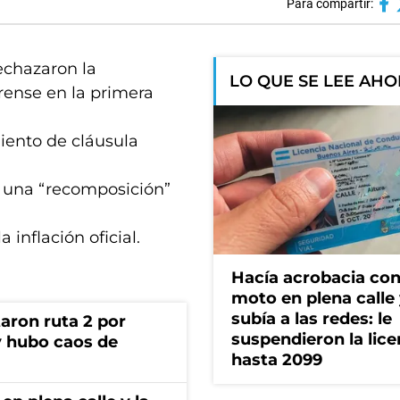
Para compartir:
rechazaron la
LO QUE SE LEE AH
erense en la primera
miento de cláusula
a una “recomposición”
 inflación oficial.
Hacía acrobacia con
moto en plena calle 
subía a las redes: le
aron ruta 2 por
suspendieron la lice
y hubo caos de
hasta 2099