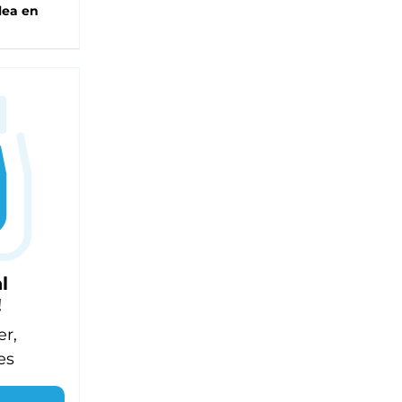
lea en
l
!
er,
es