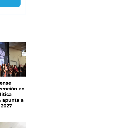
rense
vención en
ítica
a apunta a
 2027