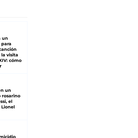
n un
 para
 canción
 la visita
XIV: cómo
r
en un
 rosarino
si, el
 Lionel
micidio