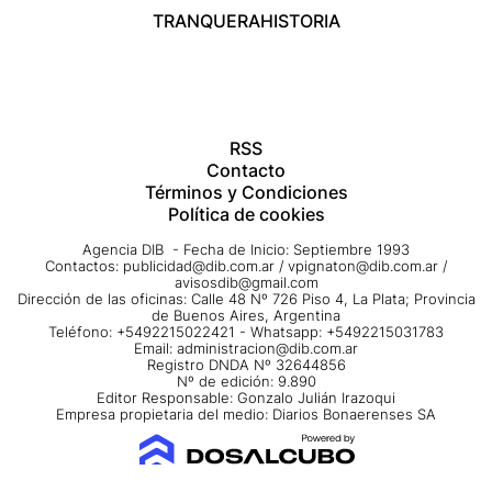
TRANQUERA
HISTORIA
RSS
Contacto
Términos y Condiciones
Política de cookies
Agencia DIB - Fecha de Inicio: Septiembre 1993
Contactos:
publicidad@dib.com.ar
/
vpignaton@dib.com.ar
/
avisosdib@gmail.com
Dirección de las oficinas: Calle 48 Nº 726 Piso 4, La Plata; Provincia
de Buenos Aires, Argentina
Teléfono: +5492215022421 - Whatsapp: +5492215031783
Email:
administracion@dib.com.ar
Registro DNDA Nº 32644856
Nº de edición: 9.890
Editor Responsable: Gonzalo Julián Irazoqui
Empresa propietaria del medio: Diarios Bonaerenses SA