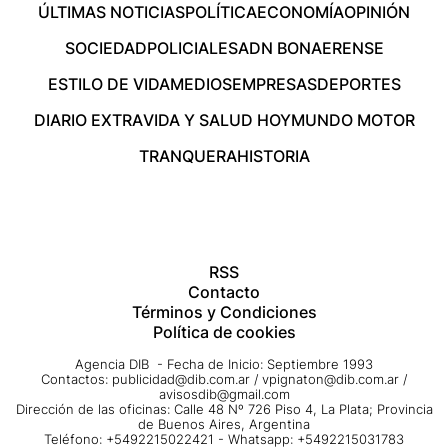
ÚLTIMAS NOTICIAS
POLÍTICA
ECONOMÍA
OPINIÓN
SOCIEDAD
POLICIALES
ADN BONAERENSE
ESTILO DE VIDA
MEDIOS
EMPRESAS
DEPORTES
DIARIO EXTRA
VIDA Y SALUD HOY
MUNDO MOTOR
TRANQUERA
HISTORIA
RSS
Contacto
Términos y Condiciones
Política de cookies
Agencia DIB - Fecha de Inicio: Septiembre 1993
Contactos:
publicidad@dib.com.ar
/
vpignaton@dib.com.ar
/
avisosdib@gmail.com
Dirección de las oficinas: Calle 48 Nº 726 Piso 4, La Plata; Provincia
de Buenos Aires, Argentina
Teléfono: +5492215022421 - Whatsapp: +5492215031783