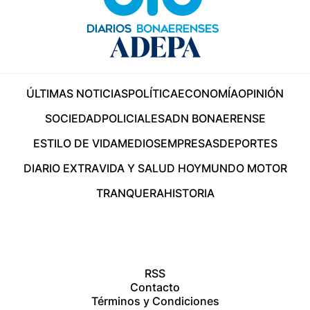
ÚLTIMAS NOTICIAS
POLÍTICA
ECONOMÍA
OPINIÓN
SOCIEDAD
POLICIALES
ADN BONAERENSE
ESTILO DE VIDA
MEDIOS
EMPRESAS
DEPORTES
DIARIO EXTRA
VIDA Y SALUD HOY
MUNDO MOTOR
TRANQUERA
HISTORIA
RSS
Contacto
Términos y Condiciones