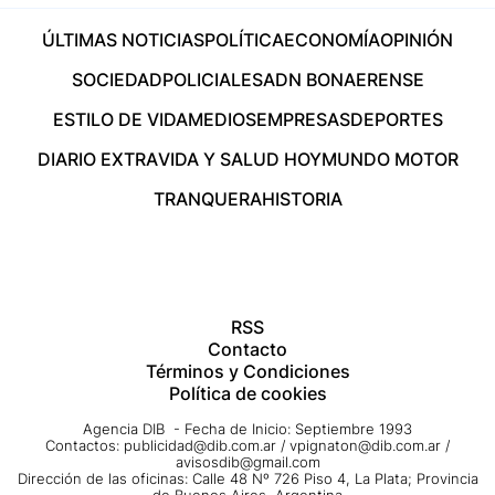
ÚLTIMAS NOTICIAS
POLÍTICA
ECONOMÍA
OPINIÓN
SOCIEDAD
POLICIALES
ADN BONAERENSE
ESTILO DE VIDA
MEDIOS
EMPRESAS
DEPORTES
DIARIO EXTRA
VIDA Y SALUD HOY
MUNDO MOTOR
TRANQUERA
HISTORIA
RSS
Contacto
Términos y Condiciones
Política de cookies
Agencia DIB - Fecha de Inicio: Septiembre 1993
Contactos:
publicidad@dib.com.ar
/
vpignaton@dib.com.ar
/
avisosdib@gmail.com
Dirección de las oficinas: Calle 48 Nº 726 Piso 4, La Plata; Provincia
de Buenos Aires, Argentina