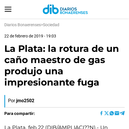
Diarios Bonaerenses
>
Sociedad
22 de febrero de 2019 - 19:03
La Plata: la rotura de un
caño maestro de gas
produjo una
impresionante fuga
Por
jmo2502
Para compartir:
La Plata, feb 22 (DIB/AMPLIACI??N).- Un