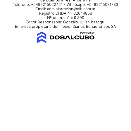
Teléfono: +5492215022421 - Whatsapp: +5492215031783
Email:
administracion@dib.com.ar
Registro DNDA Nº 32644856
Nº de edición: 9.890
Editor Responsable: Gonzalo Julián Irazoqui
Empresa propietaria del medio: Diarios Bonaerenses SA