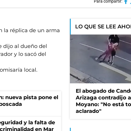
Para compartir:
LO QUE SE LEE AH
n la réplica de un arma
 dijo al dueño del
ador y lo sacó del
a comisaría local.
El abogado de Cand
: nueva pista pone el
Arizaga contradijo a
mboscada
Moyano: "No está t
aclarado"
guridad y la falta de
 criminalidad en Mar