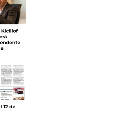
Kicillof
erá
tendente
ne
l 12 de
6