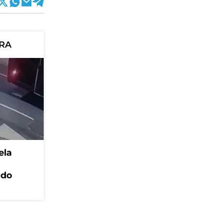
ORA
ela
odo