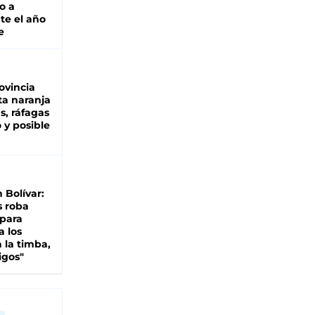
o a
te el año
e
ovincia
ta naranja
as, ráfagas
 y posible
n Bolívar:
s roba
 para
a los
 la timba,
igos"