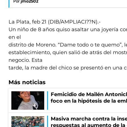
Por
jmo2502
La Plata, feb 21 (DIB/AMPLIACI??N).-
Un niño de 8 años quiso asaltar una joyería co
en el
distrito de Moreno. “Dame todo o te quemo”, le
establecimiento, quien salió de atrás del mostr
negocio. Esta
tarde, la madre del chico se presentó en un
Más noticias
Femicidio de Mailén Antonich
foco en la hipótesis de la e
Masiva marcha contra la inse
respuestas al aumento de la