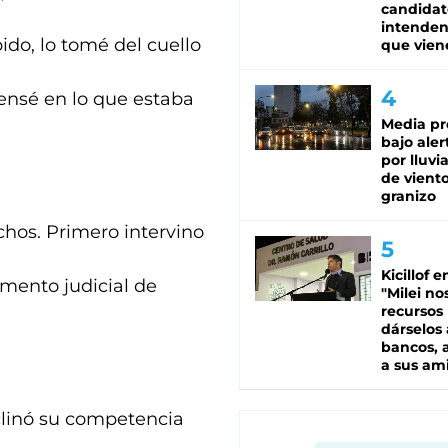
candidat
intenden
ido, lo tomé del cuello
que vien
pensé en lo que estaba
Media pr
bajo aler
por lluvi
de viento
granizo
chos. Primero intervino
Kicillof e
amento judicial de
"Milei no
recursos
dárselos 
bancos, a
a sus am
clinó su competencia