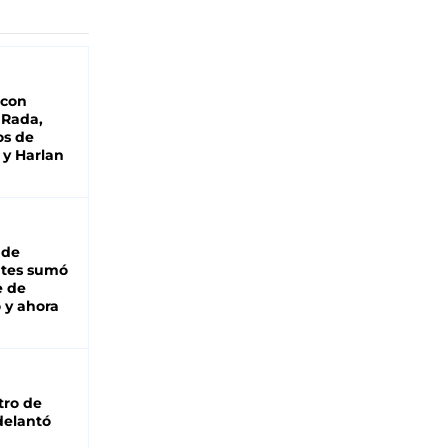
 con
 Rada,
os de
 y Harlan
 de
ntes sumó
e de
 y ahora
tro de
adelantó