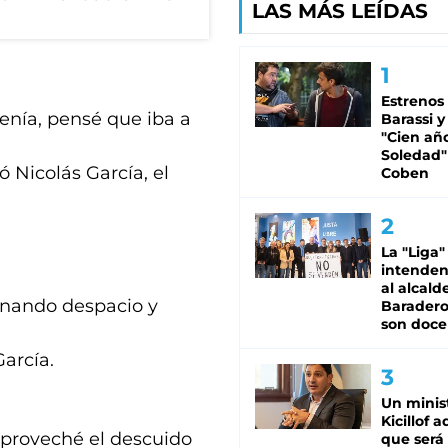
LAS MÁS LEÍDAS
Estrenos
tenía, pensé que iba a
Barassi y
"Cien añ
Soledad"
ó Nicolás García, el
Coben
La "Liga"
intende
al alcald
minando despacio y
Baradero
son doce
arcía.
Un minis
Kicillof 
 aproveché el descuido
que será