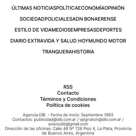
ÚLTIMAS NOTICIAS
POLÍTICA
ECONOMÍA
OPINIÓN
SOCIEDAD
POLICIALES
ADN BONAERENSE
ESTILO DE VIDA
MEDIOS
EMPRESAS
DEPORTES
DIARIO EXTRA
VIDA Y SALUD HOY
MUNDO MOTOR
TRANQUERA
HISTORIA
RSS
Contacto
Términos y Condiciones
Política de cookies
Agencia DIB - Fecha de Inicio: Septiembre 1993
Contactos:
publicidad@dib.com.ar
/
vpignaton@dib.com.ar
/
avisosdib@gmail.com
Dirección de las oficinas: Calle 48 Nº 726 Piso 4, La Plata; Provincia
de Buenos Aires, Argentina