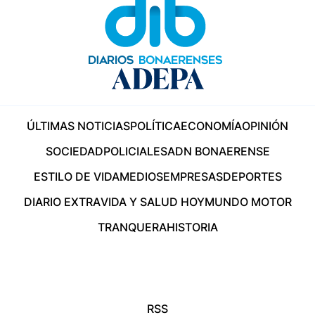
ÚLTIMAS NOTICIAS
POLÍTICA
ECONOMÍA
OPINIÓN
SOCIEDAD
POLICIALES
ADN BONAERENSE
ESTILO DE VIDA
MEDIOS
EMPRESAS
DEPORTES
DIARIO EXTRA
VIDA Y SALUD HOY
MUNDO MOTOR
TRANQUERA
HISTORIA
RSS