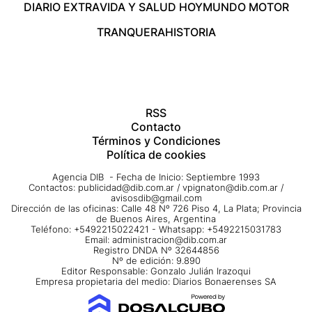
DIARIO EXTRA
VIDA Y SALUD HOY
MUNDO MOTOR
TRANQUERA
HISTORIA
RSS
Contacto
Términos y Condiciones
Política de cookies
Agencia DIB - Fecha de Inicio: Septiembre 1993
Contactos:
publicidad@dib.com.ar
/
vpignaton@dib.com.ar
/
avisosdib@gmail.com
Dirección de las oficinas: Calle 48 Nº 726 Piso 4, La Plata; Provincia
de Buenos Aires, Argentina
Teléfono: +5492215022421 - Whatsapp: +5492215031783
Email:
administracion@dib.com.ar
Registro DNDA Nº 32644856
Nº de edición: 9.890
Editor Responsable: Gonzalo Julián Irazoqui
Empresa propietaria del medio: Diarios Bonaerenses SA